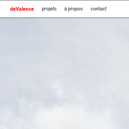
projets
à propos
contact
deValence