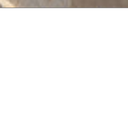
deValence est un studio de création fondé à Paris en
2001. Design graphique, direction artistique
(illustration et photographie) et création de caractères
typographiques sont les compétences que nous
déployons dans les domaines de l’architecture, des arts
visuels, du design, du spectacle vivant, du luxe, de
l’édition et des sciences. Grâce à la diversité de ces
expériences nous apportons aujourd’hui des réponses
globales (étude, conseil, conception, suivi de
production) et transversales en faisant appel à un
ensemble de savoir-faire s’exprimant autant sur les
supports imprimés que digitaux, de façon statique ou en
mouvement.
index
projets