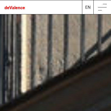
deValence
EN